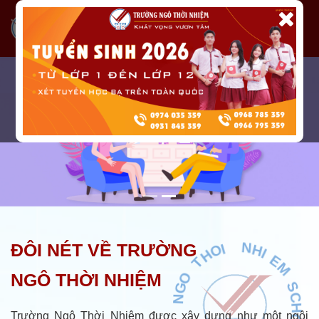
N
G
O
ĐÔI NÉT VỀ TRƯỜNG
*
T
H
7
O
9
NGÔ THỜI NHIỆM
I
9
1
N
H
T
Trường Ngô Thời Nhiệm được xây dựng như một ngôi