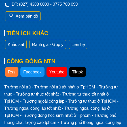
ĐT: (027) 4388 0099 - 0775 780 099
Xem bản đồ
TIỆN ÍCH KHÁC
Khảo sát
Đánh giá - Góp ý
Liên hệ
CỘNG ĐỒNG NTN
Rss
Facebook
Youtube
Tiktok
Trường nội trú
-
Trường nội trú tốt nhất ở TpHCM
-
Trường tư
thục
-
Trường tư thục tốt nhất
-
Trường tư thục tốt nhất ở
TpHCM
-
Trường ngoài công lập
-
Trường tư thục ở TpHCM
-
Trường ngoài công lập tốt nhất
-
Trường ngoài công lập ở
TpHCM
-
Trường đông học sinh nhất ở Tphcm
-
Trường phổ
thông chất lượng cao tphcm
-
Trường phổ thông ngoài công lập