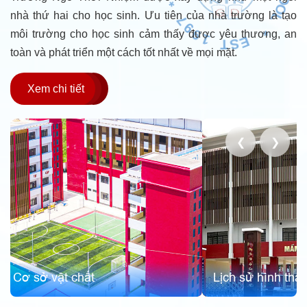
I
S
E
E
nhà thứ hai cho học sinh. Ưu tiên của nhà trường là tạo
M
*
S
môi trường cho học sinh cảm thấy được yêu thương, an
C
L
H
O
O
toàn và phát triển một cách tốt nhất về mọi mặt.
Xem chi tiết
❮
❯
Sứ mệnh - Tầm nhìn
Lịch sử hình thành và phát triển
lõi