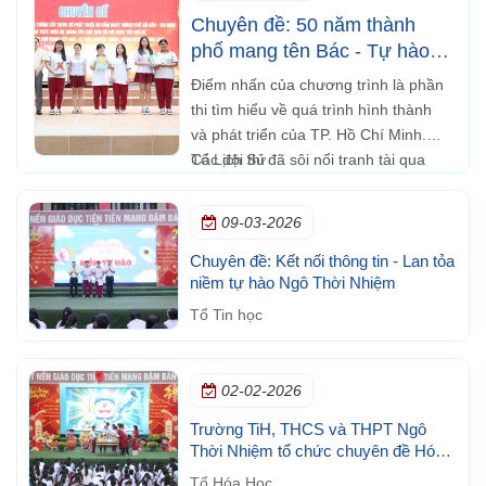
Chuyên đề: 50 năm thành
phố mang tên Bác - Tự hào
truyền thống, vững bước
Điểm nhấn của chương trình là phần
tương lai
thi tìm hiểu về quá trình hình thành
và phát triển của TP. Hồ Chí Minh.
Các đội thi đã sôi nổi tranh tài qua
Tổ Lịch Sử
những câu hỏi kiến thức về lịch sử,
văn hóa và những dấu ấn nổi bật của
09-03-2026
thành phố.
Chuyên đề: Kết nối thông tin - Lan tỏa
niềm tự hào Ngô Thời Nhiệm
Tổ Tin học
02-02-2026
Trường TiH, THCS và THPT Ngô
Thời Nhiệm tổ chức chuyên đề Hóa
học trong đời sống
Tổ Hóa Học