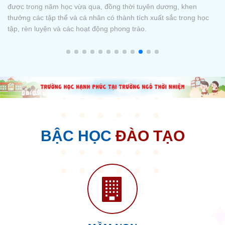
Hiện nay, trên các nền tảng mạng xã hội, Nhà trường ghi nhận có
nhiều cá nhân, tổ chức đang sử dụng trái phép logo của Nhà
trường cho các mục đích thương mại phi pháp, cung cấp thông
tin sai lệch, hoặc giả mạo thông báo để trục lợi (như bán đồng
phục
BẬC HỌC
ĐÀO TẠO