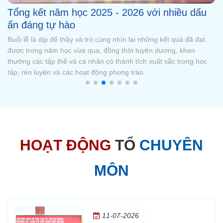
Chúc mừng Quán quân Đường lên đỉnh
Olympia cấp trường mùa 3
Sáng ngày 23/5, Trường TH, THCS và THPT Ngô Thời Nhiệm đã
tổ chức vòng chung kết Đường lên đỉnh Olympia cấp trường mùa
3. Sau những vòng tranh tài hấp dẫn, em Trương Cao Nhật Long
- học sinh lớp 11A9 đã xuất sắc trở thành Quán quân Đường lên
đỉnh Oly
HOẠT ĐỘNG
TỔ
CHUYÊN
MÔN
11-07-2026