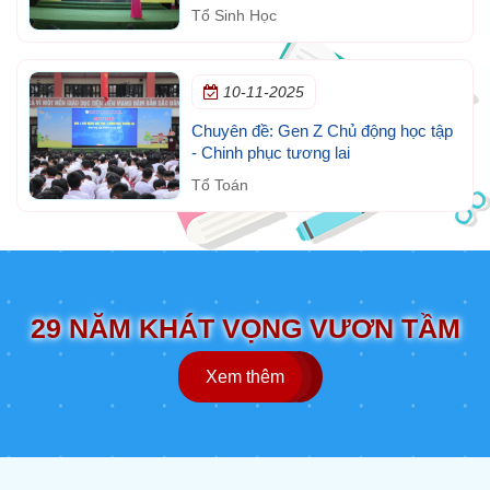
ngày thế giới phòng, chống HIV/AIDS
Tổ Sinh Học
(1/12)
10-11-2025
Chuyên đề: Gen Z Chủ động học tập
- Chinh phục tương lai
Tổ Toán
29 NĂM KHÁT VỌNG VƯƠN TẦM
Xem thêm