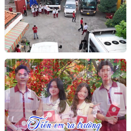
Trường Ngô Thời Nhiệm tổ chức đưa đón
học sinh khối 12 đến các hội đồng thi tốt
nghiệp THPT 2026
Video nhạc Tiễn em ra trường - Thơ Phạm
Thị Thúy Vĩnh