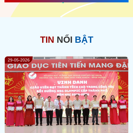
TIN
NỔI
BẬT
23-05-2026