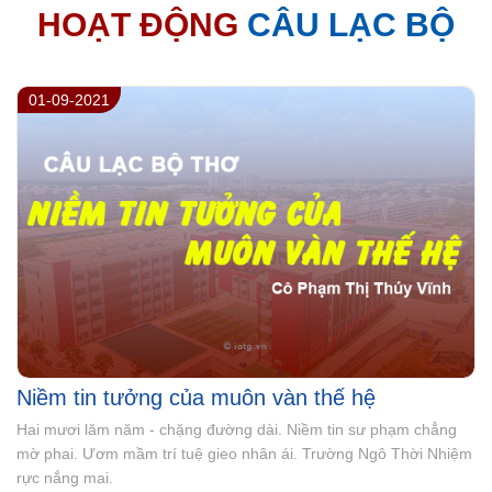
HOẠT ĐỘNG
CÂU LẠC BỘ
27-07-2021
Đôi lời nhắn gửi
Lãnh đạo, cái nghiệp chẳng nhàn. Đầu đội “nón lí”, vai mang “chữ
tình”. Khi ai làm tổn thương mình. Thành tâm, nhân ái, chân tình
– thứ tha. Phát huy sức mạnh tổng hoà.