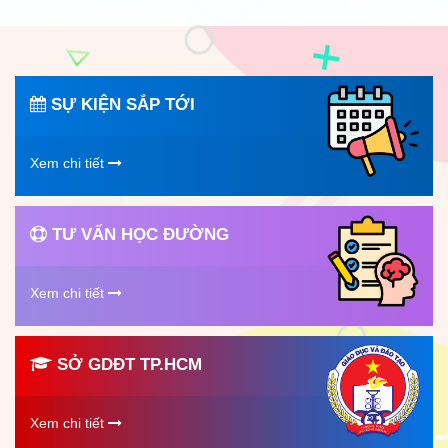
SỰ KIỆN SẮP TỚI
Xem chi tiết
TƯ VẤN HỌC ĐƯỜNG
Xem chi tiết
SỞ GDĐT TP.HCM
Xem chi tiết