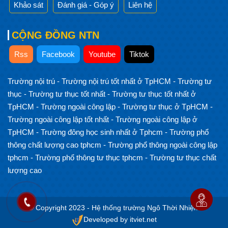
Khảo sát
Đánh giá - Góp ý
Liên hệ
CỘNG ĐỒNG NTN
Rss
Facebook
Youtube
Tiktok
Trường nội trú
-
Trường nội trú tốt nhất ở TpHCM
-
Trường tư
thục
-
Trường tư thục tốt nhất
-
Trường tư thục tốt nhất ở
TpHCM
-
Trường ngoài công lập
-
Trường tư thục ở TpHCM
-
Trường ngoài công lập tốt nhất
-
Trường ngoài công lập ở
TpHCM
-
Trường đông học sinh nhất ở Tphcm
-
Trường phổ
thông chất lượng cao tphcm
-
Trường phổ thông ngoài công lập
tphcm
-
Trường phổ thông tư thục tphcm
-
Trường tư thục chất
lượng cao
© Copyright 2023 - Hệ thống trường Ngô Thời Nhiệm
Developed by itviet.net