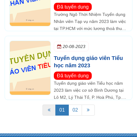
TP.HCM
Đã tuyển dụng
Trường Ngô Thời Nhiệm Tuyển dụng
Nhân viên Tạp vụ năm 2023 làm việc
tại TP.HCM với mức lương thoả thuận
và được hưởng các chế độ theo quy
định và du lịch hàng năm.
20-08-2023
Tuyển dụng giáo viên Tiểu
học năm 2023
Đã tuyển dụng
Tuyển dụng giáo viên Tiểu học năm
2023 làm việc cơ sở Bình Dương tại
Lô M2, Lý Thái Tổ, P. Hoà Phú, Tp.
Thủ Dầu Một, tỉnh Bình Dương
01
02