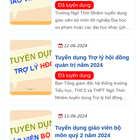
việc tại Bình Dương
Đã tuyển dụng
Trường Ngô Thời Nhiệm tuyển dụng
giáo viên bộ môn tốt nghiệp Đại học
sư phạm hoặc các đại học khác (phải
có chứng chỉ nghiệp vụ sư phạm). Có
kỹ năng lập kế hoạch, quản lý học
12-06-2024
sinh.
Tuyển dụng Trợ lý hội đồng
quản trị năm 2024
Đã tuyển dụng
Ban Tổng giám đốc hệ thống trường
Tiểu học, THCS và THPT Ngô Thời
Nhiệm tuyển dụng Trợ lý hội đồng
quản trị làm việc toàn thời gian, ưu
tiên người có kinh nghiệm và biết lái
11-06-2024
xe ô tô...
Tuyển dụng giáo viên bộ
môn quý 2 năm 2024