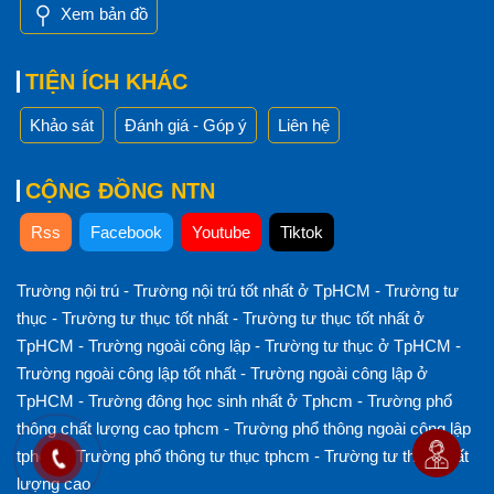
Xem bản đồ
TIỆN ÍCH KHÁC
Khảo sát
Đánh giá - Góp ý
Liên hệ
CỘNG ĐỒNG NTN
Rss
Facebook
Youtube
Tiktok
Trường nội trú
-
Trường nội trú tốt nhất ở TpHCM
-
Trường tư
thục
-
Trường tư thục tốt nhất
-
Trường tư thục tốt nhất ở
TpHCM
-
Trường ngoài công lập
-
Trường tư thục ở TpHCM
-
Trường ngoài công lập tốt nhất
-
Trường ngoài công lập ở
TpHCM
-
Trường đông học sinh nhất ở Tphcm
-
Trường phổ
thông chất lượng cao tphcm
-
Trường phổ thông ngoài công lập
tphcm
-
Trường phổ thông tư thục tphcm
-
Trường tư thục chất
lượng cao