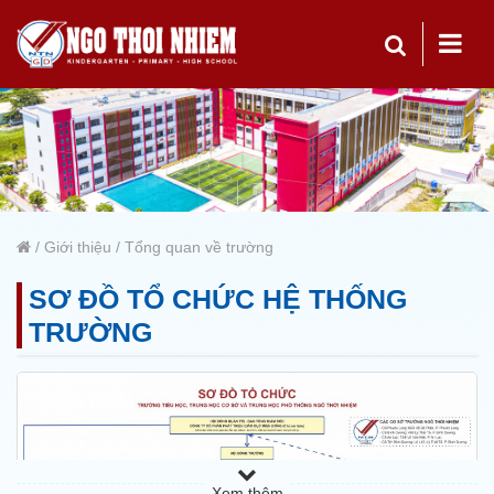
/
Giới thiệu
/
Tổng quan về trường
SƠ ĐỒ TỔ CHỨC HỆ THỐNG
TRƯỜNG
Xem thêm