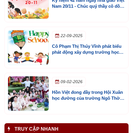
Kỷ niệm 42 năm ngày nhà giáo Việt
Nam 20/11 - Chúc quý thầy cô dồi
dào sức khoẻ, hạnh phúc và thành
công
22-09-2025
Cô Phạm Thị Thúy Vĩnh phát biểu
phát động xây dựng trường học
hạnh phúc năm học 2025 - 2026
09-02-2026
Hồn Việt đong đầy trong Hội Xuân
học đường của trường Ngô Thời
Nhiệm
TRUY CẬP NHANH