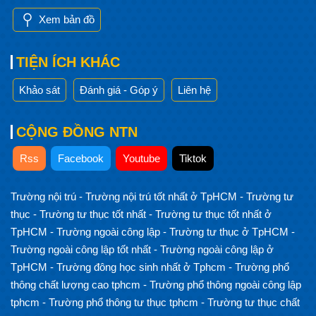
Xem bản đồ
TIỆN ÍCH KHÁC
Khảo sát
Đánh giá - Góp ý
Liên hệ
CỘNG ĐỒNG NTN
Rss
Facebook
Youtube
Tiktok
Trường nội trú
-
Trường nội trú tốt nhất ở TpHCM
-
Trường tư
thục
-
Trường tư thục tốt nhất
-
Trường tư thục tốt nhất ở
TpHCM
-
Trường ngoài công lập
-
Trường tư thục ở TpHCM
-
Trường ngoài công lập tốt nhất
-
Trường ngoài công lập ở
TpHCM
-
Trường đông học sinh nhất ở Tphcm
-
Trường phổ
thông chất lượng cao tphcm
-
Trường phổ thông ngoài công lập
tphcm
-
Trường phổ thông tư thục tphcm
-
Trường tư thục chất