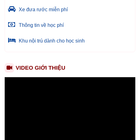
Xe đưa rước miễn phí
Thông tin về học phí
Khu nội trú dành cho học sinh
VIDEO GIỚI THIỆU