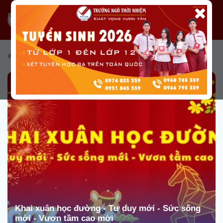
/
Tài nguyên
/
Truyền thông
/
Video hoạt động
Khai xuân học đường - Tư duy mới - Sức sống
mới - Vươn tầm cao mới