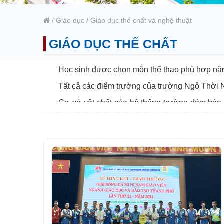
/
Giáo dục
/
Giáo dục thể chất và nghệ thuật
GIÁO DỤC THỂ CHẤT
Học sinh được chọn môn thể thao phù hợp năng 
Tất cả các điểm trường của trường Ngô Thời N
Cơ sở vật chất của hệ thống trường đảm bảo c
viên giáo dục thể chất đông, đa dạng đáp ứng yêu 
Nhà trường thường xuyên tổ chức các hội thao