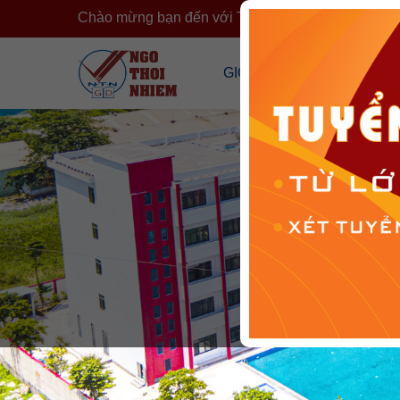
Chào mừng bạn đến với Trường Ngô Thời Nhiệm
›
GIỚI THIỆU
CÔNG KHA
Tổng Quan Về Trường
Công Khai T
Cơ Sở Vật Chất
Công Khai 
Đội Ngũ Nhân Sự
Cải Cách H
Tổ Chức Đoàn Thể