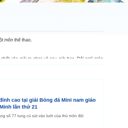
ột môn thể thao.
chất vào giờ ra chơi và sau giờ học. Đội ngũ giáo
Minh và Bình Dương về hoạt động thể thao.
ỉnh cao tại giải Bóng đá Mini nam giáo
Minh lần thứ 21
g số 77 tung cú sút vào lưới của thủ môn đội