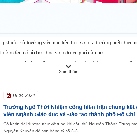
khiếu, sở trường với mục tiêu học sinh ra trường biết chơi m
hiệm đều có hồ bơi, học sinh được phổ cập bơi.
ho học sinh được thoải mái vui chơi, hoạt động rèn luyện thể 
cầu tự chọn môn thể thao của học sinh.
Xem thêm
 tại trường. Giáo viên và học sinh là đội mạnh của TP Hồ Chí 
15-04-2024
Trường Ngô Thời Nhiệm cống hiến trận chung kết đ
viên Ngành Giáo dục và Đào tạo thành phố Hồ Chí 
Cả khán đài dường như vỡ tung khi cầu thủ Nguyễn Thành Trung man
Nguyễn Khuyến để san bằng tỷ số 5-5.