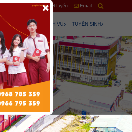
RSS
Xét tuyển
Email
›
›
›
›
ÊN
HỌC SINH
DỊCH VỤ
TUYỂN SINH
›
›
›
›
›
ng
›
n Chơi