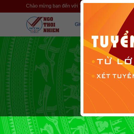
Chào mừng bạn đến với Trường Ngô Thời Nhiệm
›
GIỚI THIỆU
CÔNG KHA
Tổng Quan Về Trường
Công Khai T
Cơ Sở Vật Chất
Công Khai 
Đội Ngũ Nhân Sự
Cải Cách H
Tổ Chức Đoàn Thể