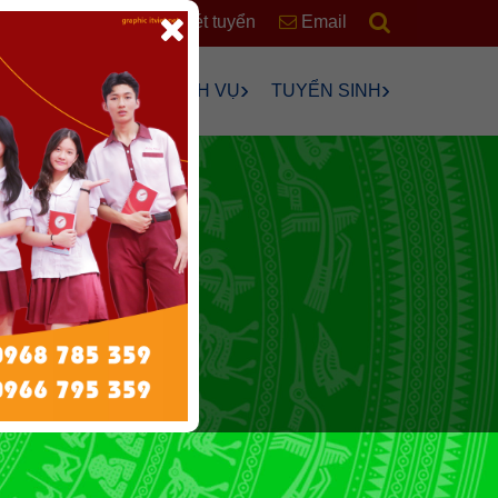
RSS
Xét tuyển
Email
›
›
›
›
ÊN
HỌC SINH
DỊCH VỤ
TUYỂN SINH
›
›
›
›
›
ng
›
n Chơi