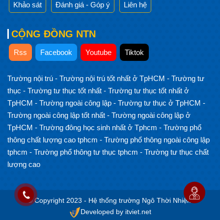
Khảo sát
Đánh giá - Góp ý
Liên hệ
CỘNG ĐỒNG NTN
Rss
Facebook
Youtube
Tiktok
Trường nội trú
-
Trường nội trú tốt nhất ở TpHCM
-
Trường tư
thục
-
Trường tư thục tốt nhất
-
Trường tư thục tốt nhất ở
TpHCM
-
Trường ngoài công lập
-
Trường tư thục ở TpHCM
-
Trường ngoài công lập tốt nhất
-
Trường ngoài công lập ở
TpHCM
-
Trường đông học sinh nhất ở Tphcm
-
Trường phổ
thông chất lượng cao tphcm
-
Trường phổ thông ngoài công lập
tphcm
-
Trường phổ thông tư thục tphcm
-
Trường tư thục chất
lượng cao
© Copyright 2023 - Hệ thống trường Ngô Thời Nhiệm
Developed by itviet.net