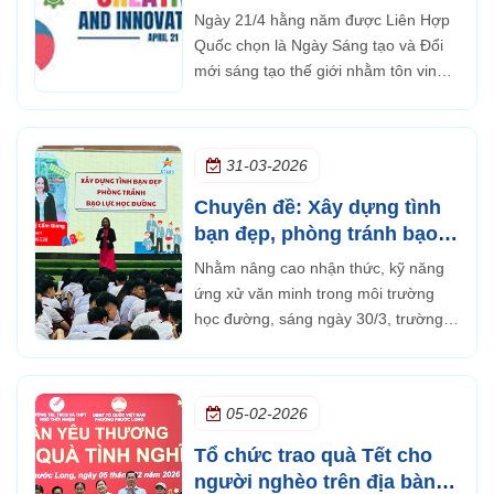
tạo thế giới - 21/4/2026
Ngày 21/4 hằng năm được Liên Hợp
Quốc chọn là Ngày Sáng tạo và Đổi
mới sáng tạo thế giới nhằm tôn vinh
vai trò của tư duy sáng tạo, khoa học
công nghệ và đổi mới trong sự phát
triển của nhân loại.
31-03-2026
Chuyên đề: Xây dựng tình
bạn đẹp, phòng tránh bạo
lực học đường
Nhằm nâng cao nhận thức, kỹ năng
ứng xử văn minh trong môi trường
học đường, sáng ngày 30/3, trường
TH, THCS và THPT Ngô Thời Nhiệm
đã tổ chức chuyên đề: Xây dựng tình
bạn đẹp, phòng tránh bạo lực học
05-02-2026
đường dành cho học sinh toàn
trường.
Tổ chức trao quà Tết cho
người nghèo trên địa bàn