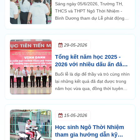
xanh
Sáng ngày 05/6/2026, Trường TH,
THCS và THPT Ngô Thời Nhiệm -
Bình Dương tham dự Lễ phát động
Tháng hành động vì môi trường và
Ngày Môi trường thế giới 05/6 gắn
với phong trào Toàn dân tham gia
29-05-2026
bảo vệ môi trường
Tổng kết năm học 2025 -
2026 với nhiều dấu ấn đáng
tự hào
Buổi lễ là dịp để thầy và trò cùng nhìn
lại những kết quả đã đạt được trong
năm học vừa qua, đồng thời tuyên
dương, khen thưởng các tập thể và
cá nhân có thành tích xuất sắc trong
học tập, rèn luyện và các hoạt động
15-05-2026
phong trào.
Học sinh Ngô Thời Nhiệm
tham gia hướng dẫn kỹ