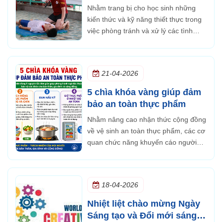
trọng cho học sinh Ngô
Nhằm trang bị cho học sinh những
Thời Nhiệm
kiến thức và kỹ năng thiết thực trong
việc phòng tránh và xử lý các tình
huống nguy hiểm, sáng ngày 4/5,
Trường TH, THCS và THPT Ngô Thời
Nhiệm đã tổ chức buổi tập huấn kỹ
21-04-2026
năng cấp cứu đuối nước.
5 chìa khóa vàng giúp đảm
bảo an toàn thực phẩm
Nhằm nâng cao nhận thức cộng đồng
về vệ sinh an toàn thực phẩm, các cơ
quan chức năng khuyến cáo người
dân thực hiện “5 chìa khóa vàng”
trong chế biến và sử dụng thực phẩm
hằng ngày. Đây là những nguyên tắc
18-04-2026
đơn giản nhưng đóng vai trò quan
trọng...
Nhiệt liệt chào mừng Ngày
Sáng tạo và Đổi mới sáng