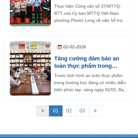
phường Phước Long
Thực hiện Công văn số 37/MTTQ-
BTT của Ủy ban MTTQ Việt Nam
phường Phước Long về việc hỗ trợ
chăm lo Tết Nguyên đán Bính Ngọ
2026 cho người nghèo, sáng ngày
05/02, Trường Ngô Thời Nhiệm đã tổ
02-02-2026
chức hoạt động trao quà Tết tình
nghĩa...
Tăng cường đảm bảo an
toàn thực phẩm trong
trường học
Trước tình hình an toàn thực phẩm
trong trường học đang có nhiều diễn
biến phức tạp, sáng ngày 02/02, Ban
Lãnh đạo nhà trường đã tổ chức buổi
làm việc với Ban Đại diện Cha mẹ
01
02
03
học sinh nhằm trao đổi,...