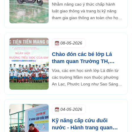
năng lái xe gắn máy an toàn
Nhằm nâng cao ý thức chấp hành
luật giao thông và trang bị kỹ năng
tham gia giao thông an toàn cho học
sinh, sáng ngày 15/5, Trường TH,
THCS và THPT Ngô Thời Nhiệm đã
tổ chức chương trình hướng dẫn kỹ
08-05-2026
năng lái xe gắn máy an toàn dành
cho học sinh khố
Chào đón các bé lớp Lá
tham quan Trường TH,
THCS và THPT Ngô Thời
Vừa, các em học sinh lớp Lá đến từ
Nhiệm
các trường Mầm non thuộc phường
An Lạc, Phước Long như Sao Sáng,
Ngôi nhà Hạnh phúc (Happy House),
Thiên Ân Phúc 4, Rồng Vàng (cơ sở
1 và 2) và Mầm non Ngô Thời Nhiệm,
04-05-2026
Búp Măng Non, Vườn Tài Năng và
Búp Sen Hồng
Kỹ năng cấp cứu đuối
nước - Hành trang quan